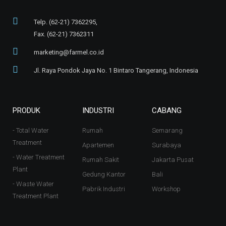
Telp. (62-21) 7362295,
Fax. (62-21) 7362311
marketing@farmel.co.id
Jl. Raya Pondok Jaya No. 1 Bintaro Tangerang, Indonesia
PRODUK
INDUSTRI
CABANG
- Total Water
Rumah
Semarang
Treatment
Apartemen
Surabaya
- Water Treatment
Rumah Sakit
Jakarta Pusat
Plant
Gedung Kantor
Bali
- Waste Water
Pabrik Industri
Workshop
Treatment Plant