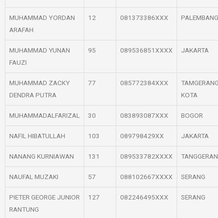
MUHAMMAD YORDAN
12
081373386XXX
PALEMBAN
ARAFAH
MUHAMMAD YUNAN
95
089536851XXXX
JAKARTA
FAUZI
MUHAMMAD ZACKY
77
085772384XXX
TAMGERAN
DENDRA PUTRA
KOTA
MUHAMMADALFARIZAL
30
083893087XXX
BOGOR
NAFIL HIBATULLAH
103
089798429XX
JAKARTA
NANANG KURNIAWAN
131
089533782XXXX
TANGGERA
NAUFAL MUZAKI
57
088102667XXXX
SERANG
PIETER GEORGE JUNIOR
127
082246495XXX
SERANG
RANTUNG