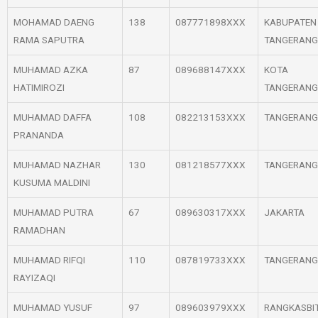
MOHAMAD DAENG
138
087771898XXX
KABUPATEN
RAMA SAPUTRA
TANGERANG
MUHAMAD AZKA
87
089688147XXX
KOTA
HATIMIROZI
TANGERANG
MUHAMAD DAFFA
108
082213153XXX
TANGERANG
PRANANDA
MUHAMAD NAZHAR
130
081218577XXX
TANGERANG
KUSUMA MALDINI
MUHAMAD PUTRA
67
089630317XXX
JAKARTA
RAMADHAN
MUHAMAD RIFQI
110
087819733XXX
TANGERANG
RAYIZAQI
MUHAMAD YUSUF
97
089603979XXX
RANGKASBI