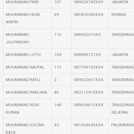
MUHAMMAD FIKRI
107
089524745XXX
JAKARTA
MUHAMMAD HILMI
69
083820289XXX
SERANG
ARIPIN
MUHAMMAD
116
088902019XX
TANGERANG
JULIYANSAH
MUHAMMAD LUTVI
104
088880721XX
JAKARTA
MUHAMMAD NAUFAL
113
087769105XXX
TANGERANG
MUHAMMAD RAFLI
2
089522601XXX
TANGERANG
MUHAMMAD RAMJANI
83
082112415XXX
TANGERANG
MUHAMMAD RIZKI
148
089636613XXX
TANGERANG
KURNIA
SELATAN
MUHAMMAD SULTAN
42
081364643XXX
PALEMBAN
RAYA