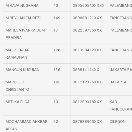
M.RAVA NUGRAHA
40
089560540XXXX
PALEMBAN
M.REYHAN FAHREZI
149
089688121XXX
TANGERANG
MAHESA IVANKA BUMI
13
082259756XXX
PALEMBAN
PRADIRA
MALIK FAJAR
126
081398432XXX
TANGERANG
RAMADHAN
MANGUN KUSUMA
136
088814144XX
JAKARTA B
MARCELLO
145
081212375XXX
JAKARTA
CHRISTANTO
MEDIKA ELGA
10
081289318XXX
KAB.
TANGGERA
MOCHAMMAD AHKBAR
62
087888905XXX
CILEGON
AFFAN