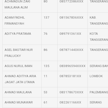
ACHMADUN ZAKI
80
085772386XXX
TANGERANG
MAULANA ALIM
ADAM FADHIL
137
081567836XXX
KAB.
FIRMANSYAH
TANGERANG
ADITYA PRATAMA
76
089791361XX
KOTA
TANGGERA
AGEL BASTIAR NUR
86
087871440XXX
TANGERANG
PRALUCKY
AGUS NURUL IMAN
135
083896594XXXX
SERANG BA
AHMAD ADITIYA ARIA
11
087853181XX
LOMBOK
JAGAT JATA UTAMA
AHMAD MAULANA
53
083178673XXX
PALEMBAN
AHMAD MUNAWAR
61
082261166XX
SERANG