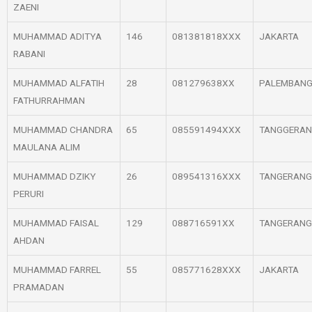
ZAENI
MUHAMMAD ADITYA
146
081381818XXX
JAKARTA
RABANI
MUHAMMAD ALFATIH
28
081279638XX
PALEMBAN
FATHURRAHMAN
MUHAMMAD CHANDRA
65
085591494XXX
TANGGERA
MAULANA ALIM
MUHAMMAD DZIKY
26
089541316XXX
TANGERANG
PERURI
MUHAMMAD FAISAL
129
088716591XX
TANGERANG
AHDAN
MUHAMMAD FARREL
55
085771628XXX
JAKARTA
PRAMADAN