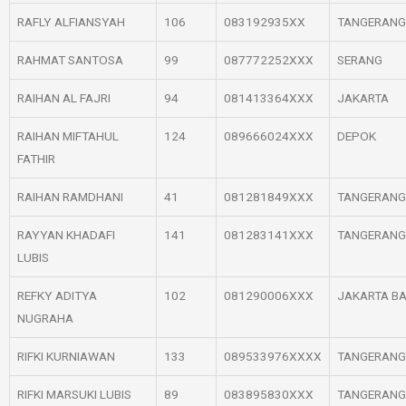
RAFLY ALFIANSYAH
106
083192935XX
TANGERANG
RAHMAT SANTOSA
99
087772252XXX
SERANG
RAIHAN AL FAJRI
94
081413364XXX
JAKARTA
RAIHAN MIFTAHUL
124
089666024XXX
DEPOK
FATHIR
RAIHAN RAMDHANI
41
081281849XXX
TANGERANG
RAYYAN KHADAFI
141
081283141XXX
TANGERANG
LUBIS
REFKY ADITYA
102
081290006XXX
JAKARTA B
NUGRAHA
RIFKI KURNIAWAN
133
089533976XXXX
TANGERANG
RIFKI MARSUKI LUBIS
89
083895830XXX
TANGERANG