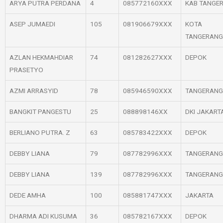
ARYA PUTRA PERDANA
4
085772160XXX
KAB TANGE
ASEP JUMAEDI
105
081906679XXX
KOTA
TANGERANG
AZLAN HEKMAHDIAR
74
081282627XXX
DEPOK
PRASETYO
AZMI ARRASYID
78
085946590XXX
TANGERANG
BANGKIT PANGESTU
25
088898146XX
DKI JAKART
BERLIANO PUTRA. Z
63
085783422XXX
DEPOK
DEBBY LIANA
79
087782996XXX
TANGERANG
DEBBY LIANA
139
087782996XXX
TANGERANG
DEDE AMHA
100
085881747XXX
JAKARTA
DHARMA ADI KUSUMA
36
085782167XXX
DEPOK