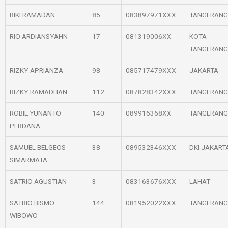
RIKI RAMADAN
85
083897971XXX
TANGERANG
RIO ARDIANSYAHN
17
081319006XX
KOTA
TANGERANG
RIZKY APRIANZA
98
085717479XXX
JAKARTA
RIZKY RAMADHAN
112
087828342XXX
TANGERANG
ROBIE YUNANTO
140
089916368XX
TANGERANG
PERDANA
SAMUEL BELGEOS
38
089532346XXX
DKI JAKART
SIMARMATA
SATRIO AGUSTIAN
3
083163676XXX
LAHAT
SATRIO BISMO
144
081952022XXX
TANGERANG
WIBOWO