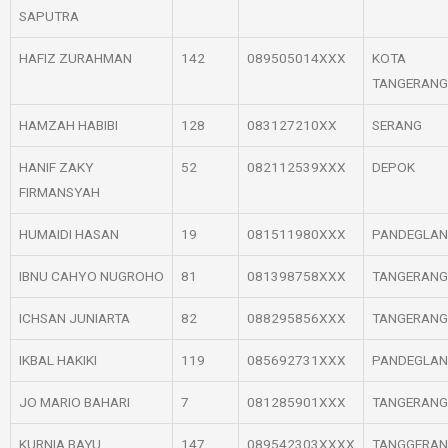
SAPUTRA
HAFIZ ZURAHMAN
142
089505014XXX
KOTA
TANGERANG
HAMZAH HABIBI
128
083127210XX
SERANG
HANIF ZAKY
52
082112539XXX
DEPOK
FIRMANSYAH
HUMAIDI HASAN
19
081511980XXX
PANDEGLA
IBNU CAHYO NUGROHO
81
081398758XXX
TANGERANG
ICHSAN JUNIARTA
82
088295856XXX
TANGERANG
IKBAL HAKIKI
119
085692731XXX
PANDEGLA
JO MARIO BAHARI
7
081285901XXX
TANGERANG
KURNIA BAYU
147
089542303XXXX
TANGGERA