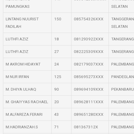
PAMUNGKAS
SELATAN
LINTANG NUURIST
150
085754326XXX
TANGGERA
FADILAH
SELATAN
LUTHFI AZIZ
18
081293922XXX
TANGERANG
LUTHFI AZIZ
27
082225309XXX
TANGERANG
M AKROM HIDAYAT
24
082179037XXX
PALEMBAN
M NUR IRFAN
125
085695273XXX
PANDEGLA
M. DHIYA ULHAQ
90
089694109XXX
PEKANBARU
M. GHAIYYAS RACHAEL
20
089628111XXX
PALEMBAN
M.ALFAREZA.FERARI
43
089651280XXX
PALEMBAN
M.HADRIANZAH.S
71
081367312X
PALEMBAN