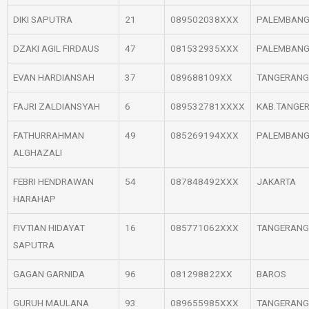
DIKI SAPUTRA
21
089502038XXX
PALEMBAN
DZAKI AGIL FIRDAUS
47
081532935XXX
PALEMBAN
EVAN HARDIANSAH
37
089688109XX
TANGERANG
FAJRI ZALDIANSYAH
6
089532781XXXX
KAB.TANGE
FATHURRAHMAN
49
085269194XXX
PALEMBAN
ALGHAZALI
FEBRI HENDRAWAN
54
087848492XXX
JAKARTA
HARAHAP
FIVTIAN HIDAYAT
16
085771062XXX
TANGERANG
SAPUTRA
GAGAN GARNIDA
96
081298822XX
BAROS
GURUH MAULANA
93
089655985XXX
TANGERANG