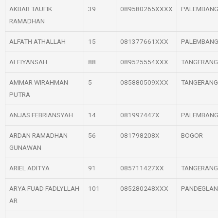
AKBAR TAUFIK
39
089580265XXXX
PALEMBAN
RAMADHAN
ALFATH ATHALLAH
15
081377661XXX
PALEMBAN
ALFIYANSAH
88
089525554XXX
TANGERANG
AMMAR WIRAHMAN
5
085880509XXX
TANGERANG
PUTRA
ANJAS FEBRIANSYAH
14
081997447X
PALEMBAN
ARDAN RAMADHAN
56
081798208X
BOGOR
GUNAWAN
ARIEL ADITYA
91
085711427XX
TANGERANG
ARYA FUAD FADLYLLAH
101
085280248XXX
PANDEGLA
AR