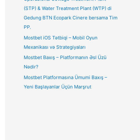
(STP) & Water Treatment Plant (WTP) di
Gedung BTN Ecopark Cinere bersama Tim
PP.
Mostbet iOS Tətbiqi – Mobil Oyun
Mexanikası və Strategiyaları
Mostbet Baxış – Platformanın Əsl Üzü
Nədir?
Mostbet Platformasına Ümumi Baxış –
Yeni Başlayanlar Üçün Marşrut