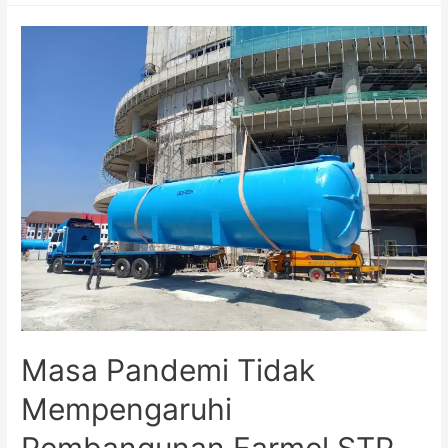
Masa Pandemi Tidak
Mempengaruhi