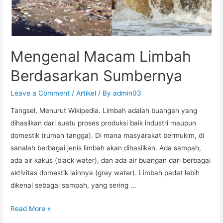
Mengenal Macam Limbah
Berdasarkan Sumbernya
Leave a Comment
/
Artikel
/ By
admin03
Tangsel, Menurut Wikipedia. Limbah adalah buangan yang
dihasilkan dari suatu proses produksi baik industri maupun
domestik (rumah tangga). Di mana masyarakat bermukim, di
sanalah berbagai jenis limbah akan dihasilkan. Ada sampah,
ada air kakus (black water), dan ada air buangan dari berbagai
aktivitas domestik lainnya (grey water). Limbah padat lebih
dikenal sebagai sampah, yang sering …
Read More »