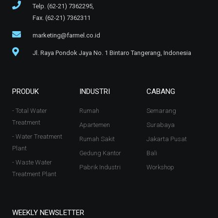
Telp. (62-21) 7362295,
Fax. (62-21) 7362311
marketing@farmel.co.id
Jl. Raya Pondok Jaya No. 1 Bintaro Tangerang, Indonesia
PRODUK
INDUSTRI
CABANG
- Total Water
Rumah
Semarang
Treatment
Apartemen
Surabaya
- Water Treatment
Rumah Sakit
Jakarta Pusat
Plant
Gedung Kantor
Bali
- Waste Water
Pabrik Industri
Workshop
Treatment Plant
WEEKLY NEWSLETTER