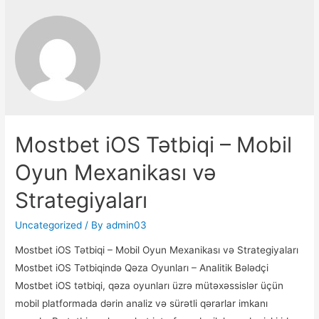
Mostbet iOS Tətbiqi – Mobil
Oyun Mexanikası və
Strategiyaları
Uncategorized
/ By
admin03
Mostbet iOS Tətbiqi – Mobil Oyun Mexanikası və Strategiyaları
Mostbet iOS Tətbiqində Qəza Oyunları – Analitik Bələdçi
Mostbet iOS tətbiqi, qəza oyunları üzrə mütəxəssislər üçün
mobil platformada dərin analiz və sürətli qərarlar imkanı