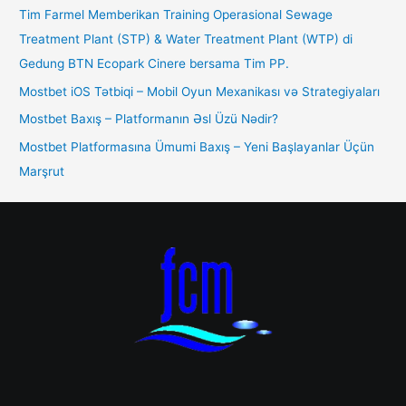
Tim Farmel Memberikan Training Operasional Sewage
Treatment Plant (STP) & Water Treatment Plant (WTP) di
Gedung BTN Ecopark Cinere bersama Tim PP.
Mostbet iOS Tətbiqi – Mobil Oyun Mexanikası və Strategiyaları
Mostbet Baxış – Platformanın Əsl Üzü Nədir?
Mostbet Platformasına Ümumi Baxış – Yeni Başlayanlar Üçün
Marşrut