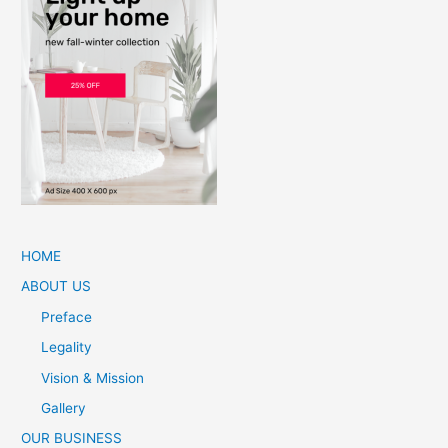
HOME
ABOUT US
Preface
Legality
Vision & Mission
Gallery
OUR BUSINESS