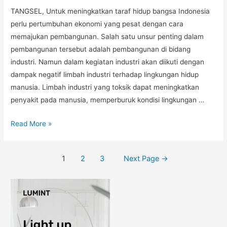
TANGSEL, Untuk meningkatkan taraf hidup bangsa Indonesia
perlu pertumbuhan ekonomi yang pesat dengan cara
memajukan pembangunan. Salah satu unsur penting dalam
pembangunan tersebut adalah pembangunan di bidang
industri. Namun dalam kegiatan industri akan diikuti dengan
dampak negatif limbah industri terhadap lingkungan hidup
manusia. Limbah industri yang toksik dapat meningkatkan
penyakit pada manusia, memperburuk kondisi lingkungan …
Read More »
1
2
3
Next Page
→