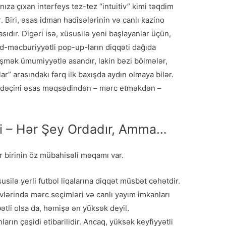
ıza çıxan interfeys tez-tez “intuitiv” kimi təqdim
r. Biri, əsas idman hadisələrinin və canlı kazino
sıdır. Digəri isə, xüsusilə yeni başlayanlar üçün,
-məcburiyyətli pop-up-ların diqqəti dağıda
şmək ümumiyyətlə asandır, lakin bəzi bölmələr,
r” arasındakı fərq ilk baxışda aydın olmaya bilər.
ifadəçini əsas məqsədindən – mərc etməkdən –
i – Hər Şey Ordadır, Amma…
r birinin öz mübahisəli məqamı var.
silə yerli futbol liqalarına diqqət müsbət cəhətdir.
vlərində mərc seçimləri və canlı yayım imkanları
ətli olsa da, həmişə ən yüksək deyil.
ların çeşidi etibarilidir. Ancaq, yüksək keyfiyyətli