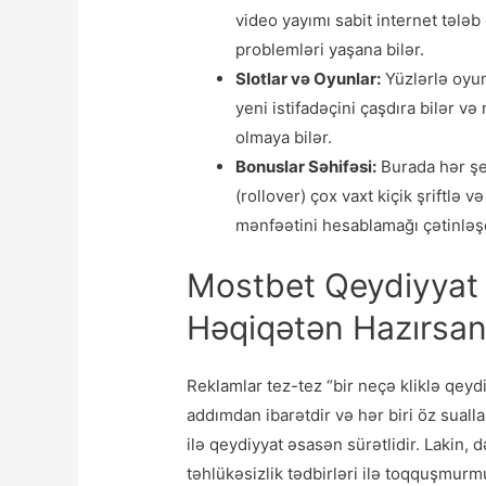
video yayımı sabit internet tələb
problemləri yaşana bilər.
Slotlar və Oyunlar:
Yüzlərlə oyun
yeni istifadəçini çaşdıra bilər 
olmaya bilər.
Bonuslar Səhifəsi:
Burada hər şe
(rollover) çox vaxt kiçik şriftlə v
mənfəətini hesablamağı çətinləşd
Mostbet Qeydiyyat 
Həqiqətən Hazırsa
Reklamlar tez-tez “bir neçə kliklə qeyd
addımdan ibarətdir və hər biri öz suall
ilə qeydiyyat əsasən sürətlidir. Lakin,
təhlükəsizlik tədbirləri ilə toqquşmur