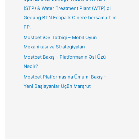
(STP) & Water Treatment Plant (WTP) di
Gedung BTN Ecopark Cinere bersama Tim
PP.
Mostbet iOS Tətbiqi – Mobil Oyun
Mexanikası və Strategiyaları
Mostbet Baxış – Platformanın Əsl Üzü
Nədir?
Mostbet Platformasına Ümumi Baxış –
Yeni Başlayanlar Üçün Marşrut