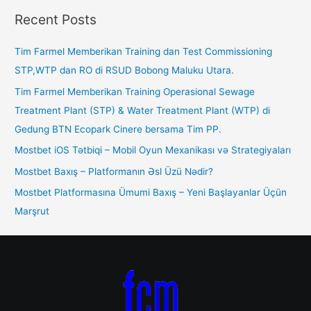
Recent Posts
Tim Farmel Memberikan Training dan Test Commissioning
STP,WTP dan RO di RSUD Bobong Maluku Utara.
Tim Farmel Memberikan Training Operasional Sewage
Treatment Plant (STP) & Water Treatment Plant (WTP) di
Gedung BTN Ecopark Cinere bersama Tim PP.
Mostbet iOS Tətbiqi – Mobil Oyun Mexanikası və Strategiyaları
Mostbet Baxış – Platformanın Əsl Üzü Nədir?
Mostbet Platformasına Ümumi Baxış – Yeni Başlayanlar Üçün
Marşrut