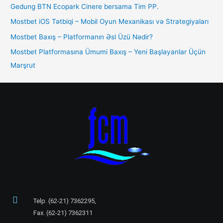
Gedung BTN Ecopark Cinere bersama Tim PP.
Mostbet iOS Tətbiqi – Mobil Oyun Mexanikası və Strategiyaları
Mostbet Baxış – Platformanın Əsl Üzü Nədir?
Mostbet Platformasına Ümumi Baxış – Yeni Başlayanlar Üçün
Marşrut
Telp. (62-21) 7362295,
Fax. (62-21) 7362311