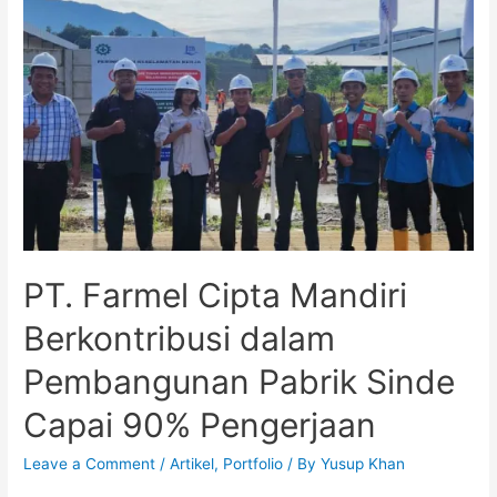
PT. Farmel Cipta Mandiri
Berkontribusi dalam
Pembangunan Pabrik Sinde
Capai 90% Pengerjaan
Leave a Comment
/
Artikel
,
Portfolio
/ By
Yusup Khan