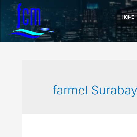
HOME
farmel Suraba