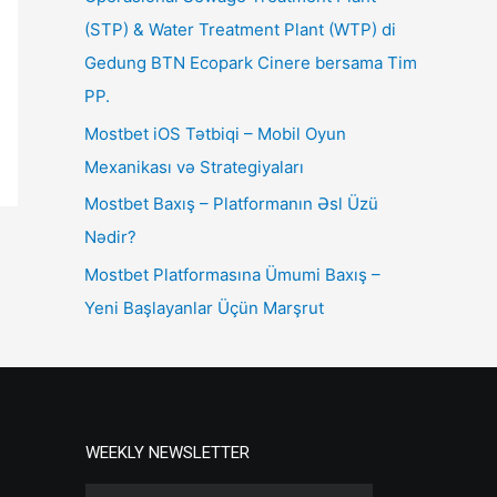
(STP) & Water Treatment Plant (WTP) di
Gedung BTN Ecopark Cinere bersama Tim
PP.
Mostbet iOS Tətbiqi – Mobil Oyun
Mexanikası və Strategiyaları
Mostbet Baxış – Platformanın Əsl Üzü
Nədir?
Mostbet Platformasına Ümumi Baxış –
Yeni Başlayanlar Üçün Marşrut
WEEKLY NEWSLETTER