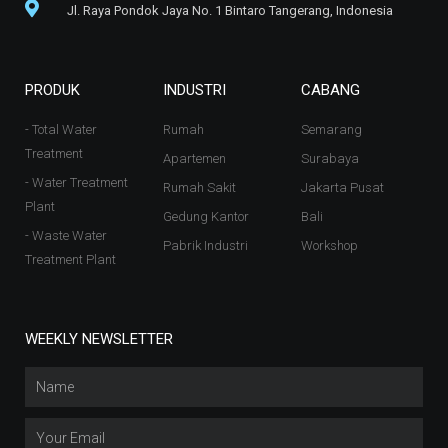
Jl. Raya Pondok Jaya No. 1 Bintaro Tangerang, Indonesia
PRODUK
INDUSTRI
CABANG
- Total Water
Rumah
Semarang
Treatment
Apartemen
Surabaya
- Water Treatment
Rumah Sakit
Jakarta Pusat
Plant
Gedung Kantor
Bali
- Waste Water
Pabrik Industri
Workshop
Treatment Plant
WEEKLY NEWSLETTER