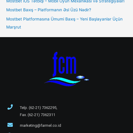
Mostbet iOS Tətbiqi – Mobil Oyun Mexanikası və Strategiyaları
Mostbet Baxış – Platformanın Əsl Üzü Nədir?
Mostbet Platformasına Ümumi Baxış – Yeni Başlayanlar Üçün
Marşrut
Telp. (62-21) 7362295,
Fax. (62-21) 7362311
marketing@farmel.co.id