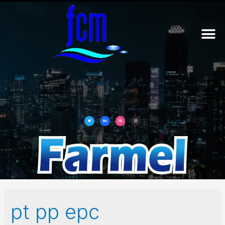
ABOUT US
OUR BUSINES
CONTACT US
pt pp epc