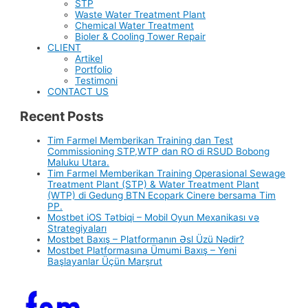
STP
Waste Water Treatment Plant
Chemical Water Treatment
Bioler & Cooling Tower Repair
CLIENT
Artikel
Portfolio
Testimoni
CONTACT US
Recent Posts
Tim Farmel Memberikan Training dan Test
Commissioning STP,WTP dan RO di RSUD Bobong
Maluku Utara.
Tim Farmel Memberikan Training Operasional Sewage
Treatment Plant (STP) & Water Treatment Plant
(WTP) di Gedung BTN Ecopark Cinere bersama Tim
PP.
Mostbet iOS Tətbiqi – Mobil Oyun Mexanikası və
Strategiyaları
Mostbet Baxış – Platformanın Əsl Üzü Nədir?
Mostbet Platformasına Ümumi Baxış – Yeni
Başlayanlar Üçün Marşrut