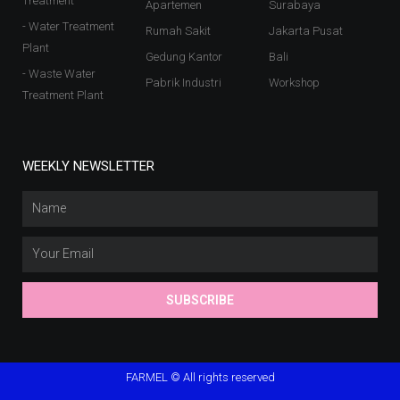
Treatment
Apartemen
Surabaya
- Water Treatment
Rumah Sakit
Jakarta Pusat
Plant
Gedung Kantor
Bali
- Waste Water
Pabrik Industri
Workshop
Treatment Plant
WEEKLY NEWSLETTER
SUBSCRIBE
FARMEL © All rights reserved