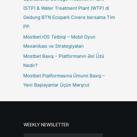
(STP) & Water Treatment Plant (WTP) di
Gedung BTN Ecopark Cinere bersama Tim
PP.
Mostbet iOS Tətbiqi – Mobil Oyun
Mexanikası və Strategiyaları
Mostbet Baxış – Platformanın Əsl Üzü
Nədir?
Mostbet Platformasına Ümumi Baxış –
Yeni Başlayanlar Üçün Marşrut
WEEKLY NEWSLETTER