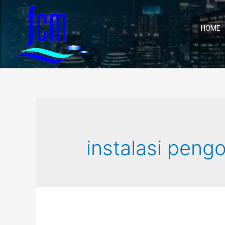
HOME
instalasi peng