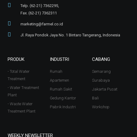
Telp. (62-21) 7362295,
Fax. (62-21) 7362311
marketing@farmel.co.id
Jl. Raya Pondok Jaya No. 1 Bintaro Tangerang, Indonesia
PRODUK
INDUSTRI
CABANG
- Total Water
Rumah
Semarang
Treatment
Apartemen
Surabaya
- Water Treatment
Rumah Sakit
Jakarta Pusat
Plant
Gedung Kantor
Bali
- Waste Water
Pabrik Industri
Workshop
Treatment Plant
WEEKLY NEWSLETTER