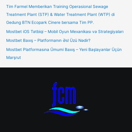
Tim Farmel Memberikan Training Operasional Sewage
Treatment Plant (STP) & Water Treatment Plant (WTP) di
Gedung BTN Ecopark Cinere bersama Tim PP.
Mostbet iOS Tətbiqi – Mobil Oyun Mexanikası və Strategiyaları
Mostbet Baxış – Platformanın Əsl Üzü Nədir?
Mostbet Platformasına Ümumi Baxış – Yeni Başlayanlar Üçün
Marşrut