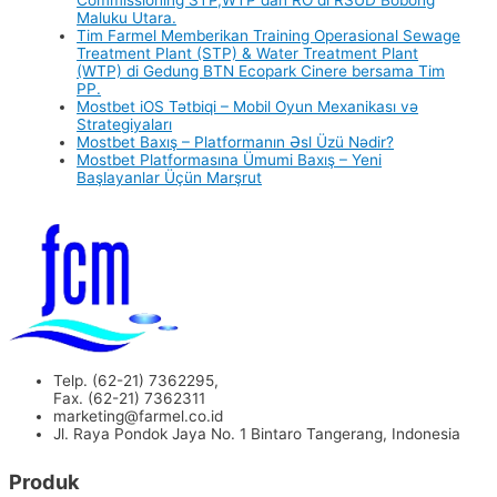
Commissioning STP,WTP dan RO di RSUD Bobong
Maluku Utara.
Tim Farmel Memberikan Training Operasional Sewage
Treatment Plant (STP) & Water Treatment Plant
(WTP) di Gedung BTN Ecopark Cinere bersama Tim
PP.
Mostbet iOS Tətbiqi – Mobil Oyun Mexanikası və
Strategiyaları
Mostbet Baxış – Platformanın Əsl Üzü Nədir?
Mostbet Platformasına Ümumi Baxış – Yeni
Başlayanlar Üçün Marşrut
Telp. (62-21) 7362295,
Fax. (62-21) 7362311
marketing@farmel.co.id
Jl. Raya Pondok Jaya No. 1 Bintaro Tangerang, Indonesia
Produk