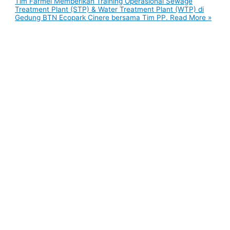
Tim Farmel Memberikan Training Operasional Sewage
Treatment Plant (STP) & Water Treatment Plant (WTP) di
Gedung BTN Ecopark Cinere bersama Tim PP.
Read More »