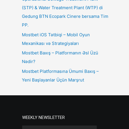
(STP) & Water Treatment Plant (WTP) di
Gedung BTN Ecopark Cinere bersama Tim
PP.
Mostbet iOS Tətbiqi – Mobil Oyun
Mexanikası və Strategiyaları
Mostbet Baxış – Platformanın Əsl Üzü
Nədir?
Mostbet Platformasına Ümumi Baxış –
Yeni Başlayanlar Üçün Marşrut
WEEKLY NEWSLETTER