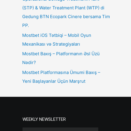
(STP) & Water Treatment Plant (WTP) di
Gedung BTN Ecopark Cinere bersama Tim
PP.
Mostbet iOS Tətbiqi – Mobil Oyun
Mexanikası və Strategiyaları
Mostbet Baxış – Platformanın Əsl Üzü
Nədir?
Mostbet Platformasına Ümumi Baxış –
Yeni Başlayanlar Üçün Marşrut
WEEKLY NEWSLETTER