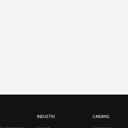
INDUSTRI
CABANG