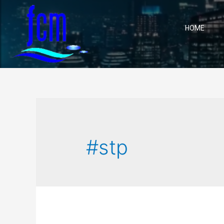
HOME
#stp