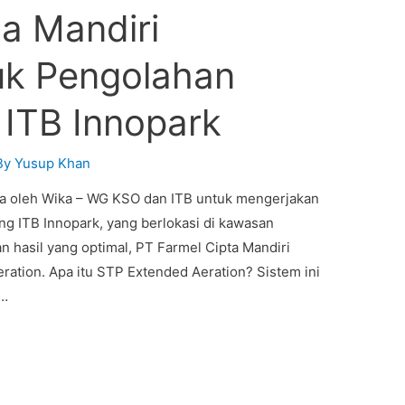
a Mandiri
uk Pengolahan
 ITB Innopark
By
Yusup Khan
aya oleh Wika – WG KSO dan ITB untuk mengerjakan
ng ITB Innopark, yang berlokasi di kawasan
hasil yang optimal, PT Farmel Cipta Mandiri
tion. Apa itu STP Extended Aeration? Sistem ini
 …