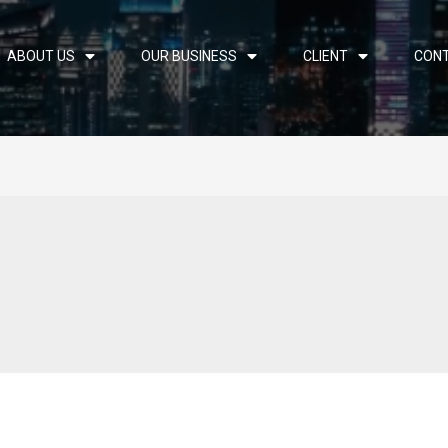
ABOUT US
OUR BUSINESS
CLIENT
CON