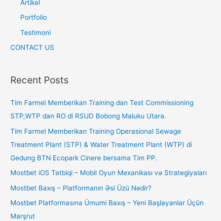
Artikel
Portfolio
Testimoni
CONTACT US
Recent Posts
Tim Farmel Memberikan Training dan Test Commissioning
STP,WTP dan RO di RSUD Bobong Maluku Utara.
Tim Farmel Memberikan Training Operasional Sewage
Treatment Plant (STP) & Water Treatment Plant (WTP) di
Gedung BTN Ecopark Cinere bersama Tim PP.
Mostbet iOS Tətbiqi – Mobil Oyun Mexanikası və Strategiyaları
Mostbet Baxış – Platformanın Əsl Üzü Nədir?
Mostbet Platformasına Ümumi Baxış – Yeni Başlayanlar Üçün
Marşrut