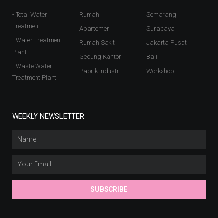
- Total Water
Rumah
Semarang
Treatment
Apartemen
Surabaya
- Water Treatment
Rumah Sakit
Jakarta Pusat
Plant
Gedung Kantor
Bali
- Waste Water
Pabrik Industri
Workshop
Treatment Plant
WEEKLY NEWSLETTER
SUBSCRIBE