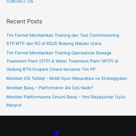
CONTACT US
Recent Posts
Tim Farmel Memberikan Training dan Test Commissioning
STP,WTP dan RO di RSUD Bobong Maluku Utara.
Tim Farmel Memberikan Training Operasional Sewage
Treatment Plant (STP) & Water Treatment Plant (WTP) di
Gedung BTN Ecopark Cinere bersama Tim PP.
Mostbet iOS Tətbiqi – Mobil Oyun Mexanikası və Strategiyaları
Mostbet Baxış – Platformanın Əsl Üzü Nədir?
Mostbet Platformasına Ümumi Baxış – Yeni Başlayanlar Üçün
Marşrut