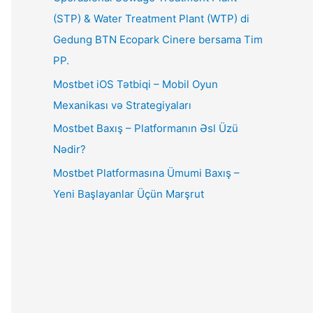
(STP) & Water Treatment Plant (WTP) di
Gedung BTN Ecopark Cinere bersama Tim
PP.
Mostbet iOS Tətbiqi – Mobil Oyun
Mexanikası və Strategiyaları
Mostbet Baxış – Platformanın Əsl Üzü
Nədir?
Mostbet Platformasına Ümumi Baxış –
Yeni Başlayanlar Üçün Marşrut