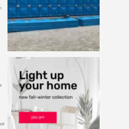
n
ur
uat