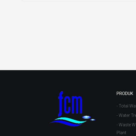
PRODUK
- Total Wa
- Water Tr
- Waste W
Plant