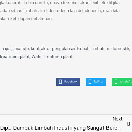
kat daerah. Lebih dari itu, upaya tersebut akan lebih efektif jika
adap situasi limbah air di desa-desa lain di Indonesia, mari kita
alam kehidupan sehari-hari.
sa ipal
,
jasa stp
,
kontraktor pengolah air limbah
,
limbah air domestik
,
treatment plant
,
Water treatmen plant
Facebook
Twitter
WhatsA
Next
Kalahkan 5 Perusahaan, STP Bio Farmel Dipercaya PT Indonesia Power Tangani Limbah Domestik
Dampak Limbah Industri yang Sangat Berbahaya