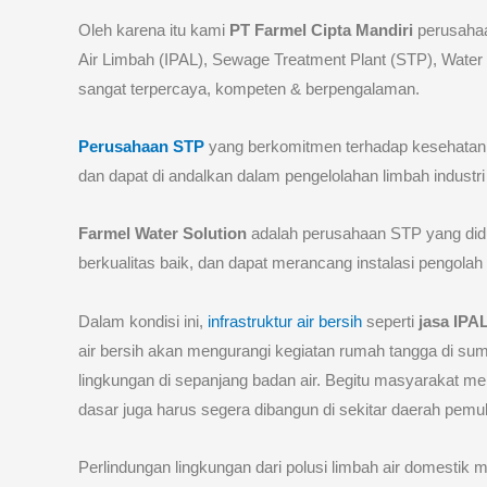
Oleh karena itu kami
PT Farmel Cipta Mandir
i
perusahaa
Air Limbah (IPAL), Sewage Treatment Plant (STP), Wate
sangat terpercaya, kompeten & berpengalaman.
Perusahaan STP
yang berkomitmen terhadap kesehatan,
dan dapat di andalkan dalam pengelolahan limbah industr
Farmel Water Solution
adalah perusahaan STP yang didu
berkualitas baik, dan dapat merancang instalasi pengolah
Dalam kondisi ini,
infrastruktur air bersih
seperti
jasa IPA
air bersih akan mengurangi kegiatan rumah tangga di sumb
lingkungan di sepanjang badan air. Begitu masyarakat memil
dasar juga harus segera dibangun di sekitar daerah pem
Perlindungan lingkungan dari polusi limbah air domesti