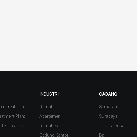
INDUSTRI
CABANG
ter Treatment
Rumah
Semarang
eatment Plant
Apartemen
Surabaya
ater Treatment
Rumah Sakit
Jakarta Pusat
Gedung Kantor
Bali