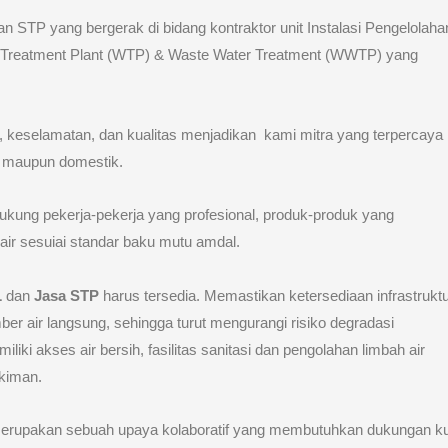
n STP yang bergerak di bidang kontraktor unit Instalasi Pengelolaha
r Treatment Plant (WTP) & Waste Water Treatment (WWTP) yang
 keselamatan, dan kualitas menjadikan kami mitra yang terpercaya
i maupun domestik.
kung pekerja-pekerja yang profesional, produk-produk yang
 air sesuiai standar baku mutu amdal.
L
dan
Jasa STP
harus tersedia. Memastikan ketersediaan infrastrukt
er air langsung, sehingga turut mengurangi risiko degradasi
iki akses air bersih, fasilitas sanitasi dan pengolahan limbah air
ukiman.
k merupakan sebuah upaya kolaboratif yang membutuhkan dukungan k