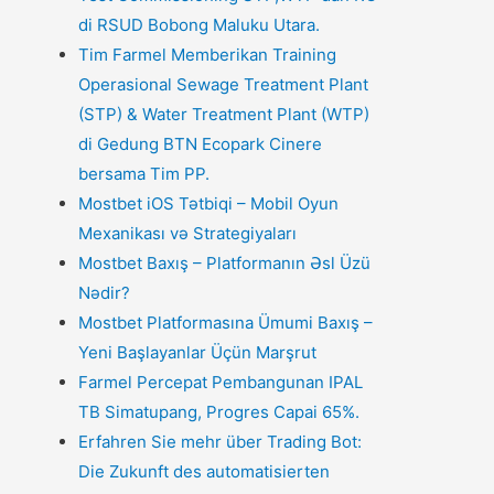
di RSUD Bobong Maluku Utara.
Tim Farmel Memberikan Training
Operasional Sewage Treatment Plant
(STP) & Water Treatment Plant (WTP)
di Gedung BTN Ecopark Cinere
bersama Tim PP.
Mostbet iOS Tətbiqi – Mobil Oyun
Mexanikası və Strategiyaları
Mostbet Baxış – Platformanın Əsl Üzü
Nədir?
Mostbet Platformasına Ümumi Baxış –
Yeni Başlayanlar Üçün Marşrut
Farmel Percepat Pembangunan IPAL
TB Simatupang, Progres Capai 65%.
Erfahren Sie mehr über Trading Bot:
Die Zukunft des automatisierten