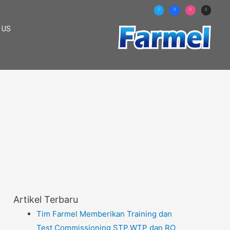
 US
Artikel Terbaru
Tim Farmel Memberikan Training dan
Test Commissioning STP,WTP dan RO