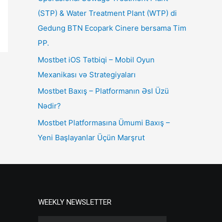
(STP) & Water Treatment Plant (WTP) di
Gedung BTN Ecopark Cinere bersama Tim
PP.
Mostbet iOS Tətbiqi – Mobil Oyun
Mexanikası və Strategiyaları
Mostbet Baxış – Platformanın Əsl Üzü
Nədir?
Mostbet Platformasına Ümumi Baxış –
Yeni Başlayanlar Üçün Marşrut
WEEKLY NEWSLETTER