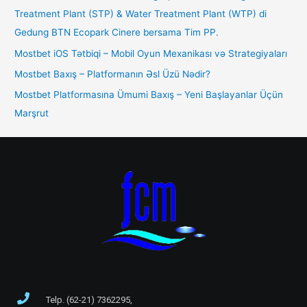
Treatment Plant (STP) & Water Treatment Plant (WTP) di
Gedung BTN Ecopark Cinere bersama Tim PP.
Mostbet iOS Tətbiqi – Mobil Oyun Mexanikası və Strategiyaları
Mostbet Baxış – Platformanın Əsl Üzü Nədir?
Mostbet Platformasına Ümumi Baxış – Yeni Başlayanlar Üçün
Marşrut
Telp. (62-21) 7362295,