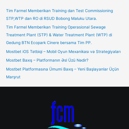
Tim Farmel Memberikan Training dan Test Commissioning
STP,WTP dan RO di RSUD Bobong Maluku Utara.
Tim Farmel Memberikan Training Operasional Sewage
Treatment Plant (STP) & Water Treatment Plant (WTP) di
Gedung BTN Ecopark Cinere bersama Tim PP.
Mostbet iOS Tətbiqi – Mobil Oyun Mexanikası və Strategiyaları
Mostbet Baxış – Platformanın Əsl Üzü Nədir?
Mostbet Platformasına Ümumi Baxış – Yeni Başlayanlar Üçün
Marşrut