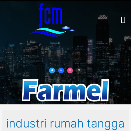
ABOUT US
OUR BUSINES
CONTACT US
industri rumah tangga