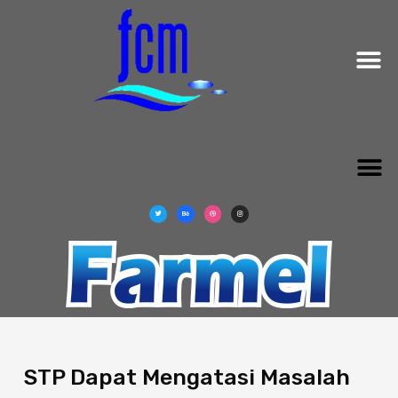
ABOUT US
OUR BUSINES
CONTACT US
STP Dapat Mengatasi Masalah