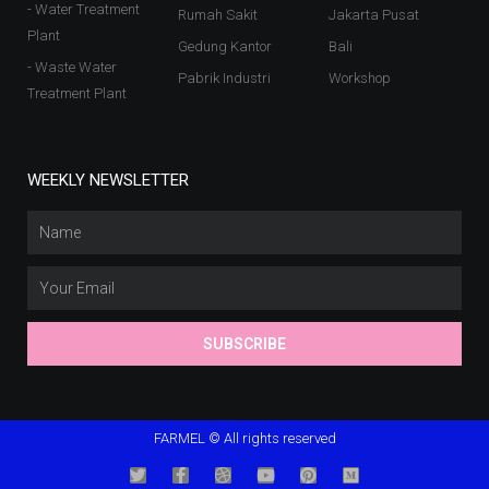
- Water Treatment
Rumah Sakit
Jakarta Pusat
Plant
Gedung Kantor
Bali
- Waste Water
Pabrik Industri
Workshop
Treatment Plant
WEEKLY NEWSLETTER
SUBSCRIBE
FARMEL © All rights reserved