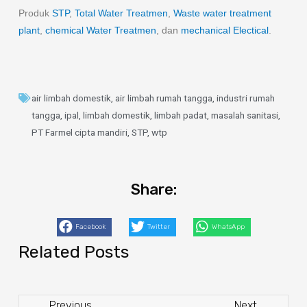
Produk
STP
,
Total Water Treatmen
,
Waste water treatment
plant
,
chemical Water Treatmen
, dan
mechanical Electical
.
air limbah domestik
,
air limbah rumah tangga
,
industri rumah
tangga
,
ipal
,
limbah domestik
,
limbah padat
,
masalah sanitasi
,
PT Farmel cipta mandiri
,
STP
,
wtp
Share:
Facebook
Twitter
WhatsApp
Related Posts
Previous
Next