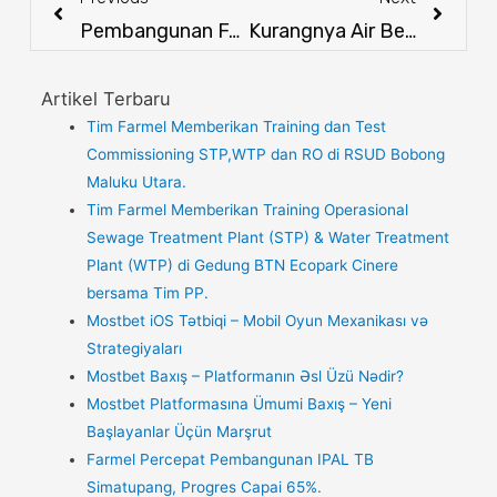
Pembangunan Farmel STP And WTP Di ALTON APARTEMENT Semarang Mulai Di Kerjakan
Kurangnya Air Bersih Yang Tersedia Dengan Kebutuhannya Yang Semakin Meningkat
Artikel Terbaru
Tim Farmel Memberikan Training dan Test
Commissioning STP,WTP dan RO di RSUD Bobong
Maluku Utara.
Tim Farmel Memberikan Training Operasional
Sewage Treatment Plant (STP) & Water Treatment
Plant (WTP) di Gedung BTN Ecopark Cinere
bersama Tim PP.
Mostbet iOS Tətbiqi – Mobil Oyun Mexanikası və
Strategiyaları
Mostbet Baxış – Platformanın Əsl Üzü Nədir?
Mostbet Platformasına Ümumi Baxış – Yeni
Başlayanlar Üçün Marşrut
Farmel Percepat Pembangunan IPAL TB
Simatupang, Progres Capai 65%.