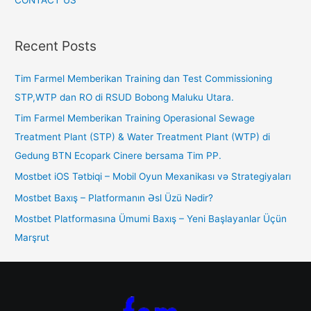
CONTACT US
Recent Posts
Tim Farmel Memberikan Training dan Test Commissioning
STP,WTP dan RO di RSUD Bobong Maluku Utara.
Tim Farmel Memberikan Training Operasional Sewage
Treatment Plant (STP) & Water Treatment Plant (WTP) di
Gedung BTN Ecopark Cinere bersama Tim PP.
Mostbet iOS Tətbiqi – Mobil Oyun Mexanikası və Strategiyaları
Mostbet Baxış – Platformanın Əsl Üzü Nədir?
Mostbet Platformasına Ümumi Baxış – Yeni Başlayanlar Üçün
Marşrut