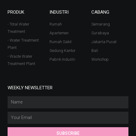
PRODUK
INDUSTRI
CABANG
- Total Water
Rumah
Semarang
Treatment
Apartemen
Surabaya
- Water Treatment
Rumah Sakit
Jakarta Pusat
Plant
Gedung Kantor
Bali
- Waste Water
Pabrik Industri
Workshop
Treatment Plant
WEEKLY NEWSLETTER
SUBSCRIBE