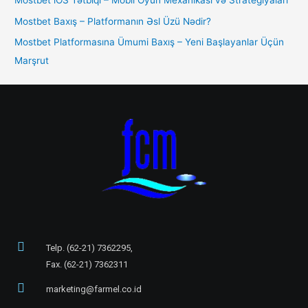
Mostbet iOS Tətbiqi – Mobil Oyun Mexanikası və Strategiyaları
Mostbet Baxış – Platformanın Əsl Üzü Nədir?
Mostbet Platformasına Ümumi Baxış – Yeni Başlayanlar Üçün
Marşrut
Telp. (62-21) 7362295,
Fax. (62-21) 7362311
marketing@farmel.co.id