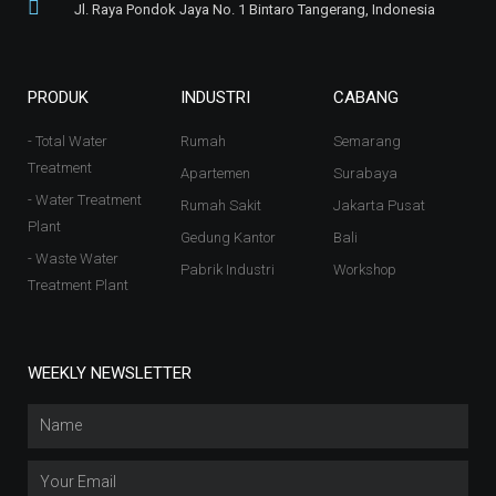
Jl. Raya Pondok Jaya No. 1 Bintaro Tangerang, Indonesia
PRODUK
INDUSTRI
CABANG
- Total Water
Rumah
Semarang
Treatment
Apartemen
Surabaya
- Water Treatment
Rumah Sakit
Jakarta Pusat
Plant
Gedung Kantor
Bali
- Waste Water
Pabrik Industri
Workshop
Treatment Plant
WEEKLY NEWSLETTER