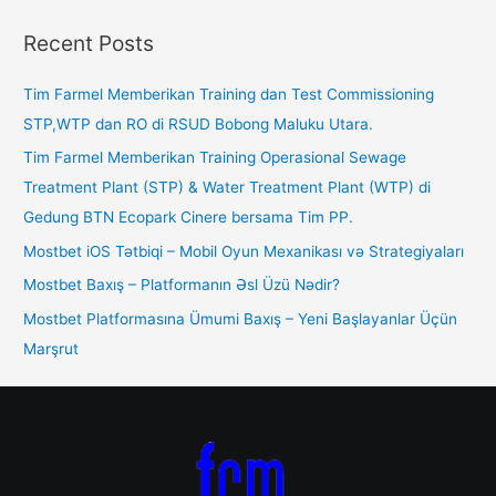
Recent Posts
Tim Farmel Memberikan Training dan Test Commissioning
STP,WTP dan RO di RSUD Bobong Maluku Utara.
Tim Farmel Memberikan Training Operasional Sewage
Treatment Plant (STP) & Water Treatment Plant (WTP) di
Gedung BTN Ecopark Cinere bersama Tim PP.
Mostbet iOS Tətbiqi – Mobil Oyun Mexanikası və Strategiyaları
Mostbet Baxış – Platformanın Əsl Üzü Nədir?
Mostbet Platformasına Ümumi Baxış – Yeni Başlayanlar Üçün
Marşrut