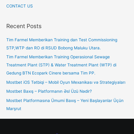
CONTACT US
Recent Posts
Tim Farmel Memberikan Training dan Test Commissioning
STP,WTP dan RO di RSUD Bobong Maluku Utara.
Tim Farmel Memberikan Training Operasional Sewage
Treatment Plant (STP) & Water Treatment Plant (WTP) di
Gedung BTN Ecopark Cinere bersama Tim PP.
Mostbet iOS Tətbiqi – Mobil Oyun Mexanikası və Strategiyaları
Mostbet Baxış – Platformanın Əsl Üzü Nədir?
Mostbet Platformasına Ümumi Baxış – Yeni Başlayanlar Üçün
Marşrut