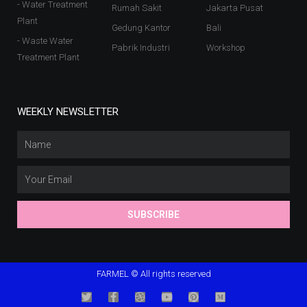
- Water Treatment
Rumah Sakit
Jakarta Pusat
Plant
Gedung Kantor
Bali
- Waste Water
Pabrik Industri
Workshop
Treatment Plant
WEEKLY NEWSLETTER
SUBSCRIBE
FARMEL © All rights reserved