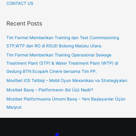
CONTACT US
Recent Posts
Tim Farmel Memberikan Training dan Test Commissioning
STP,WTP dan RO di RSUD Bobong Maluku Utara.
Tim Farmel Memberikan Training Operasional Sewage
Treatment Plant (STP) & Water Treatment Plant (WTP) di
Gedung BTN Ecopark Cinere bersama Tim PP.
Mostbet iOS Tətbiqi – Mobil Oyun Mexanikası və Strategiyaları
Mostbet Baxış – Platformanın Əsl Üzü Nədir?
Mostbet Platformasına Ümumi Baxış – Yeni Başlayanlar Üçün
Marşrut