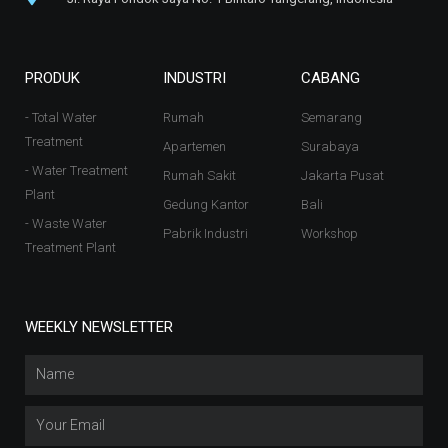
PRODUK
INDUSTRI
CABANG
- Total Water
Rumah
Semarang
Treatment
Apartemen
Surabaya
- Water Treatment
Rumah Sakit
Jakarta Pusat
Plant
Gedung Kantor
Bali
- Waste Water
Pabrik Industri
Workshop
Treatment Plant
WEEKLY NEWSLETTER