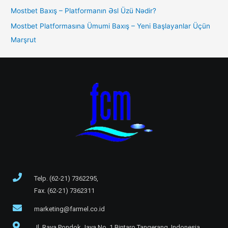
Mostbet Baxış – Platformanın Əsl Üzü Nədir?
Mostbet Platformasına Ümumi Baxış – Yeni Başlayanlar Üçün
Marşrut
Telp. (62-21) 7362295,
Fax. (62-21) 7362311
marketing@farmel.co.id
Jl. Raya Pondok Jaya No. 1 Bintaro Tangerang, Indonesia