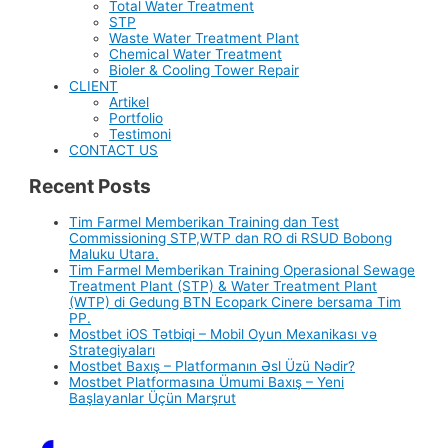
Total Water Treatment
STP
Waste Water Treatment Plant
Chemical Water Treatment
Bioler & Cooling Tower Repair
CLIENT
Artikel
Portfolio
Testimoni
CONTACT US
Recent Posts
Tim Farmel Memberikan Training dan Test
Commissioning STP,WTP dan RO di RSUD Bobong
Maluku Utara.
Tim Farmel Memberikan Training Operasional Sewage
Treatment Plant (STP) & Water Treatment Plant
(WTP) di Gedung BTN Ecopark Cinere bersama Tim
PP.
Mostbet iOS Tətbiqi – Mobil Oyun Mexanikası və
Strategiyaları
Mostbet Baxış – Platformanın Əsl Üzü Nədir?
Mostbet Platformasına Ümumi Baxış – Yeni
Başlayanlar Üçün Marşrut