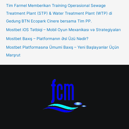
Tim Farmel Memberikan Training Operasional Sewage
Treatment Plant (STP) & Water Treatment Plant (WTP) di
Gedung BTN Ecopark Cinere bersama Tim PP.
Mostbet iOS Tətbiqi – Mobil Oyun Mexanikası və Strategiyaları
Mostbet Baxış – Platformanın Əsl Üzü Nədir?
Mostbet Platformasına Ümumi Baxış – Yeni Başlayanlar Üçün
Marşrut