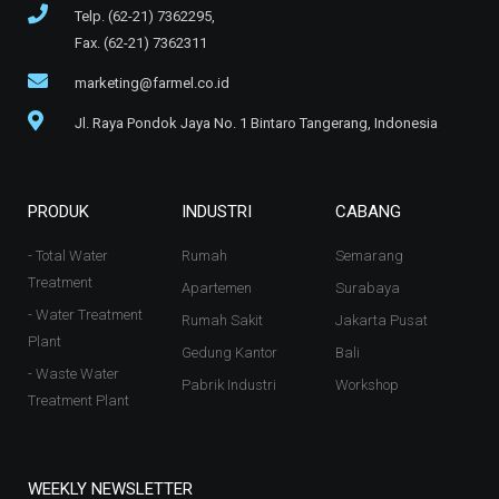
Telp. (62-21) 7362295,
Fax. (62-21) 7362311
marketing@farmel.co.id
Jl. Raya Pondok Jaya No. 1 Bintaro Tangerang, Indonesia
PRODUK
INDUSTRI
CABANG
- Total Water
Rumah
Semarang
Treatment
Apartemen
Surabaya
- Water Treatment
Rumah Sakit
Jakarta Pusat
Plant
Gedung Kantor
Bali
- Waste Water
Pabrik Industri
Workshop
Treatment Plant
WEEKLY NEWSLETTER