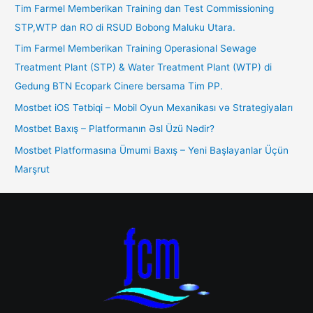
Tim Farmel Memberikan Training dan Test Commissioning
STP,WTP dan RO di RSUD Bobong Maluku Utara.
Tim Farmel Memberikan Training Operasional Sewage
Treatment Plant (STP) & Water Treatment Plant (WTP) di
Gedung BTN Ecopark Cinere bersama Tim PP.
Mostbet iOS Tətbiqi – Mobil Oyun Mexanikası və Strategiyaları
Mostbet Baxış – Platformanın Əsl Üzü Nədir?
Mostbet Platformasına Ümumi Baxış – Yeni Başlayanlar Üçün
Marşrut