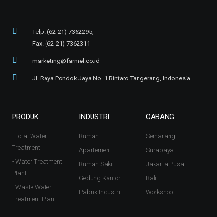
Telp. (62-21) 7362295,
Fax. (62-21) 7362311
marketing@farmel.co.id
Jl. Raya Pondok Jaya No. 1 Bintaro Tangerang, Indonesia
PRODUK
INDUSTRI
CABANG
- Total Water
Rumah
Semarang
Treatment
Apartemen
Surabaya
- Water Treatment
Rumah Sakit
Jakarta Pusat
Plant
Gedung Kantor
Bali
- Waste Water
Pabrik Industri
Workshop
Treatment Plant